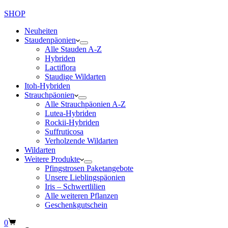
SHOP
Neuheiten
Staudenpäonien
Alle Stauden A-Z
Hybriden
Lactiflora
Staudige Wildarten
Itoh-Hybriden
Strauchpäonien
Alle Strauchpäonien A-Z
Lutea-Hybriden
Rockii-Hybriden
Suffruticosa
Verholzende Wildarten
Wildarten
Weitere Produkte
Pfingstrosen Paketangebote
Unsere Lieblingspäonien
Iris – Schwertlilien
Alle weiteren Pflanzen
Geschenkgutschein
Warenkorb
0