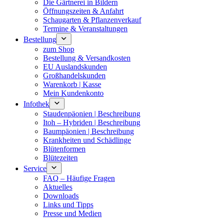
Die Gärtnerei in Bildern
Öffnungszeiten & Anfahrt
Schaugarten & Pflanzenverkauf
Termine & Veranstaltungen
Bestellung
zum Shop
Bestellung & Versandkosten
EU Auslandskunden
Großhandelskunden
Warenkorb | Kasse
Mein Kundenkonto
Infothek
Staudenpäonien | Beschreibung
Itoh – Hybriden | Beschreibung
Baumpäonien | Beschreibung
Krankheiten und Schädlinge
Blütenformen
Blütezeiten
Service
FAQ – Häufige Fragen
Aktuelles
Downloads
Links und Tipps
Presse und Medien