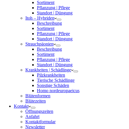
Sortiment
Pflanzung | Pflege
Standort | Düngung
Itoh – Hybriden
Beschreibung
Sortiment
Pflanzung | Pflege
Standort | Düngung
Strauchpäonien
Beschreibung
Sortiment
Pflanzung | Pflege
Standort | Düngung
Krankheiten | Schädlinge
Pilzkrankheiten
Tierische Schädlinge
Sonstige Schäden
Homo nordeuropaeicus
Blütenformen
Blütezeiten
Kontakt
Öffnungszeiten
Anfahrt
Kontaktformular
Newsletter