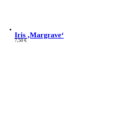
Iris ‚Margrave‘
7,50
€