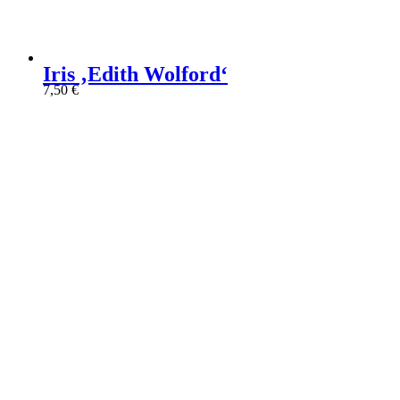
Iris ‚Edith Wolford‘
7,50
€