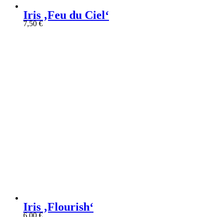
Iris ‚Feu du Ciel‘
7,50
€
Iris ‚Flourish‘
6,00
€