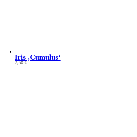
Iris ‚Cumulus‘
7,50
€