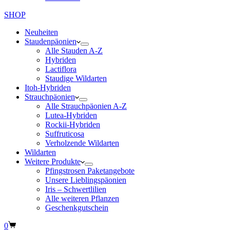
SHOP
Neuheiten
Staudenpäonien
Alle Stauden A-Z
Hybriden
Lactiflora
Staudige Wildarten
Itoh-Hybriden
Strauchpäonien
Alle Strauchpäonien A-Z
Lutea-Hybriden
Rockii-Hybriden
Suffruticosa
Verholzende Wildarten
Wildarten
Weitere Produkte
Pfingstrosen Paketangebote
Unsere Lieblingspäonien
Iris – Schwertlilien
Alle weiteren Pflanzen
Geschenkgutschein
Warenkorb
0