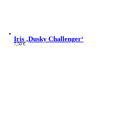
Iris ‚Dusky Challenger‘
7,50
€