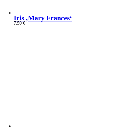
Iris ‚Mary Frances‘
7,50
€