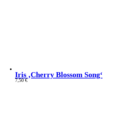
Iris ‚Cherry Blossom Song‘
7,50
€