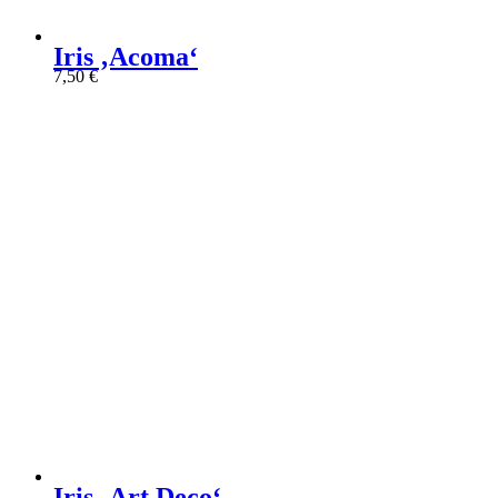
Iris ‚Acoma‘
7,50
€
Iris ‚Art Deco‘