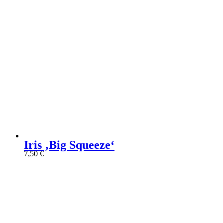
Iris ‚Big Squeeze‘
7,50
€