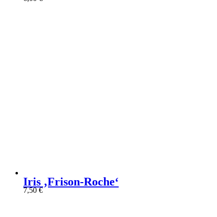
Iris ‚Frison-Roche‘
7,50
€