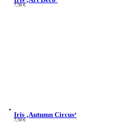
7,50
€
Iris ‚Autumn Circus‘
7,50
€