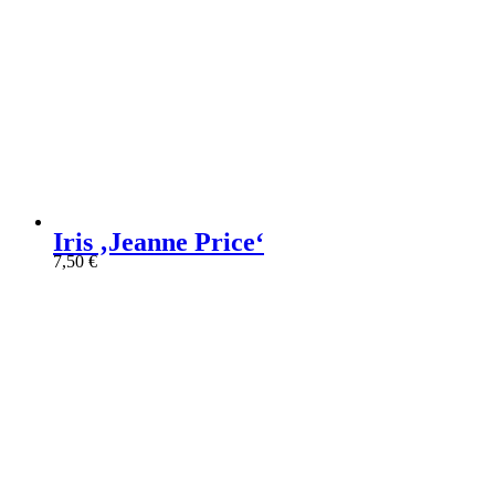
Iris ‚Jeanne Price‘
7,50
€