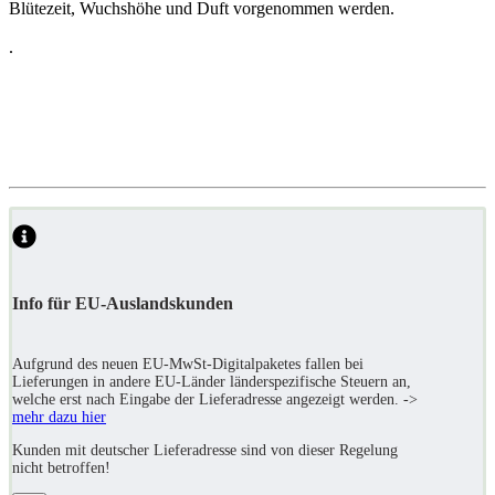
Blütezeit, Wuchshöhe und Duft vorgenommen werden.
.
Freiheit für Tibet 西藏自由 freedom for Tibet
Menschenrechtsverletzungen in Xinjiang 新疆侵犯人權事件
human rights violations in China Unterdrückung in Hongkong 香港
的壓迫 Oppression in Hong Kong.
https://www.hrw.org/de/news/2025/01/16/china-unterdrueckung-
ohne-unterlass
Info für EU-Auslandskunden
Aufgrund des neuen EU-MwSt-Digitalpaketes fallen bei
Lieferungen in andere EU-Länder länderspezifische Steuern an,
welche erst nach Eingabe der Lieferadresse angezeigt werden. ->
mehr dazu hier
Kunden mit deutscher Lieferadresse sind von dieser Regelung
nicht betroffen!