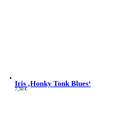
Iris ‚Honky Tonk Blues‘
7,50
€