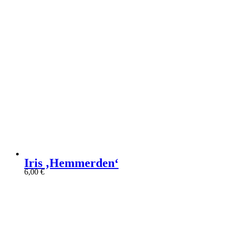
Iris ‚Hemmerden‘
6,00
€