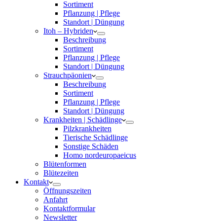
Sortiment
Pflanzung | Pflege
Standort | Düngung
Itoh – Hybriden
Beschreibung
Sortiment
Pflanzung | Pflege
Standort | Düngung
Strauchpäonien
Beschreibung
Sortiment
Pflanzung | Pflege
Standort | Düngung
Krankheiten | Schädlinge
Pilzkrankheiten
Tierische Schädlinge
Sonstige Schäden
Homo nordeuropaeicus
Blütenformen
Blütezeiten
Kontakt
Öffnungszeiten
Anfahrt
Kontaktformular
Newsletter