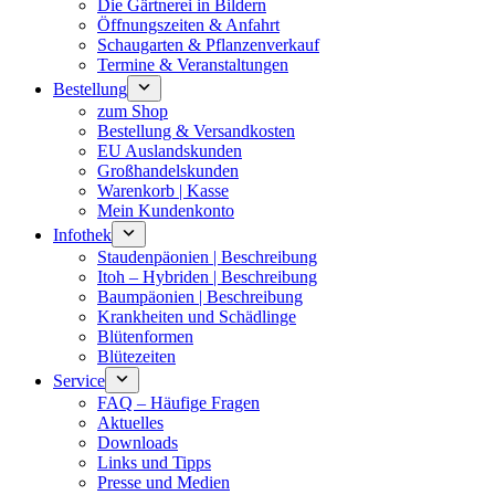
Die Gärtnerei in Bildern
Öffnungszeiten & Anfahrt
Schaugarten & Pflanzenverkauf
Termine & Veranstaltungen
Bestellung
zum Shop
Bestellung & Versandkosten
EU Auslandskunden
Großhandelskunden
Warenkorb | Kasse
Mein Kundenkonto
Infothek
Staudenpäonien | Beschreibung
Itoh – Hybriden | Beschreibung
Baumpäonien | Beschreibung
Krankheiten und Schädlinge
Blütenformen
Blütezeiten
Service
FAQ – Häufige Fragen
Aktuelles
Downloads
Links und Tipps
Presse und Medien