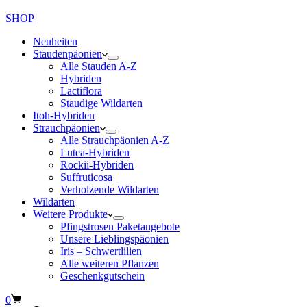
SHOP
Neuheiten
Staudenpäonien
Alle Stauden A-Z
Hybriden
Lactiflora
Staudige Wildarten
Itoh-Hybriden
Strauchpäonien
Alle Strauchpäonien A-Z
Lutea-Hybriden
Rockii-Hybriden
Suffruticosa
Verholzende Wildarten
Wildarten
Weitere Produkte
Pfingstrosen Paketangebote
Unsere Lieblingspäonien
Iris – Schwertlilien
Alle weiteren Pflanzen
Geschenkgutschein
Warenkorb
0