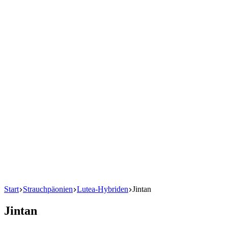
Start
Strauchpäonien
Lutea-Hybriden
Jintan
Jintan