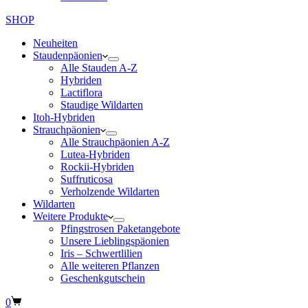
SHOP
Neuheiten
Staudenpäonien
Alle Stauden A-Z
Hybriden
Lactiflora
Staudige Wildarten
Itoh-Hybriden
Strauchpäonien
Alle Strauchpäonien A-Z
Lutea-Hybriden
Rockii-Hybriden
Suffruticosa
Verholzende Wildarten
Wildarten
Weitere Produkte
Pfingstrosen Paketangebote
Unsere Lieblingspäonien
Iris – Schwertlilien
Alle weiteren Pflanzen
Geschenkgutschein
Warenkorb
0