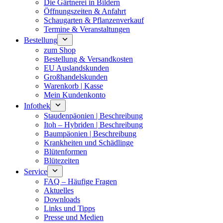
Die Gärtnerei in Bildern
Öffnungszeiten & Anfahrt
Schaugarten & Pflanzenverkauf
Termine & Veranstaltungen
Bestellung
zum Shop
Bestellung & Versandkosten
EU Auslandskunden
Großhandelskunden
Warenkorb | Kasse
Mein Kundenkonto
Infothek
Staudenpäonien | Beschreibung
Itoh – Hybriden | Beschreibung
Baumpäonien | Beschreibung
Krankheiten und Schädlinge
Blütenformen
Blütezeiten
Service
FAQ – Häufige Fragen
Aktuelles
Downloads
Links und Tipps
Presse und Medien