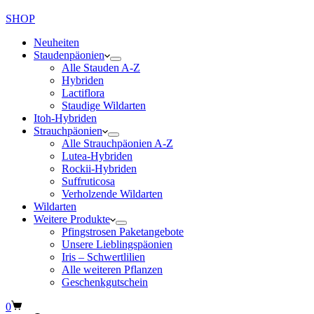
SHOP
Neuheiten
Staudenpäonien
Alle Stauden A-Z
Hybriden
Lactiflora
Staudige Wildarten
Itoh-Hybriden
Strauchpäonien
Alle Strauchpäonien A-Z
Lutea-Hybriden
Rockii-Hybriden
Suffruticosa
Verholzende Wildarten
Wildarten
Weitere Produkte
Pfingstrosen Paketangebote
Unsere Lieblingspäonien
Iris – Schwertlilien
Alle weiteren Pflanzen
Geschenkgutschein
Warenkorb
0