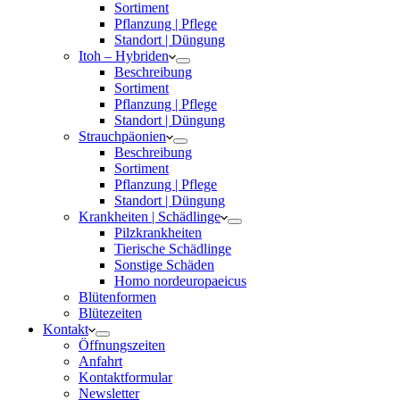
Sortiment
Pflanzung | Pflege
Standort | Düngung
Itoh – Hybriden
Beschreibung
Sortiment
Pflanzung | Pflege
Standort | Düngung
Strauchpäonien
Beschreibung
Sortiment
Pflanzung | Pflege
Standort | Düngung
Krankheiten | Schädlinge
Pilzkrankheiten
Tierische Schädlinge
Sonstige Schäden
Homo nordeuropaeicus
Blütenformen
Blütezeiten
Kontakt
Öffnungszeiten
Anfahrt
Kontaktformular
Newsletter