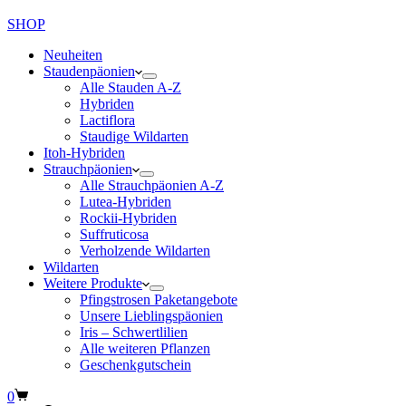
SHOP
Neuheiten
Staudenpäonien
Alle Stauden A-Z
Hybriden
Lactiflora
Staudige Wildarten
Itoh-Hybriden
Strauchpäonien
Alle Strauchpäonien A-Z
Lutea-Hybriden
Rockii-Hybriden
Suffruticosa
Verholzende Wildarten
Wildarten
Weitere Produkte
Pfingstrosen Paketangebote
Unsere Lieblingspäonien
Iris – Schwertlilien
Alle weiteren Pflanzen
Geschenkgutschein
Warenkorb
0