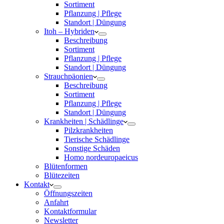
Sortiment
Pflanzung | Pflege
Standort | Düngung
Itoh – Hybriden
Beschreibung
Sortiment
Pflanzung | Pflege
Standort | Düngung
Strauchpäonien
Beschreibung
Sortiment
Pflanzung | Pflege
Standort | Düngung
Krankheiten | Schädlinge
Pilzkrankheiten
Tierische Schädlinge
Sonstige Schäden
Homo nordeuropaeicus
Blütenformen
Blütezeiten
Kontakt
Öffnungszeiten
Anfahrt
Kontaktformular
Newsletter