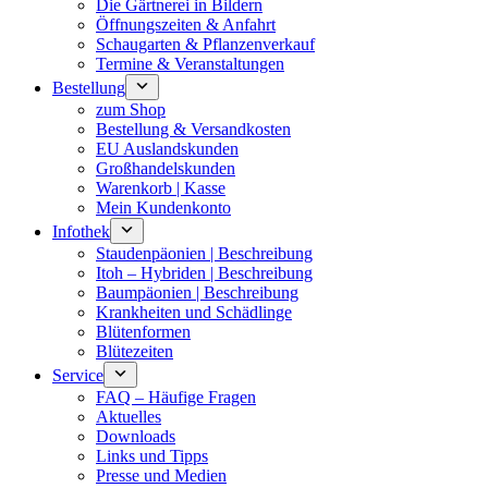
Die Gärtnerei in Bildern
Öffnungszeiten & Anfahrt
Schaugarten & Pflanzenverkauf
Termine & Veranstaltungen
Bestellung
zum Shop
Bestellung & Versandkosten
EU Auslandskunden
Großhandelskunden
Warenkorb | Kasse
Mein Kundenkonto
Infothek
Staudenpäonien | Beschreibung
Itoh – Hybriden | Beschreibung
Baumpäonien | Beschreibung
Krankheiten und Schädlinge
Blütenformen
Blütezeiten
Service
FAQ – Häufige Fragen
Aktuelles
Downloads
Links und Tipps
Presse und Medien