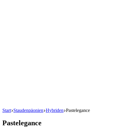
Start
Staudenpäonien
Hybriden
Pastelegance
Pastelegance