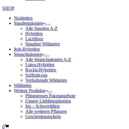
SHOP
Neuheiten
Staudenpäonien
Alle Stauden A-Z
Hybriden
Lactiflora
Staudige Wildarten
Itoh-Hybriden
Strauchpäonien
Alle Strauchpäonien A-Z
Lutea-Hybriden
Rockii-Hybriden
Suffruticosa
Verholzende Wildarten
Wildarten
Weitere Produkte
Pfingstrosen Paketangebote
Unsere Lieblingspäonien
Iris – Schwertlilien
Alle weiteren Pflanzen
Geschenkgutschein
Warenkorb
0