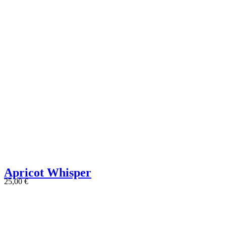
Apricot Whisper
25,00
€