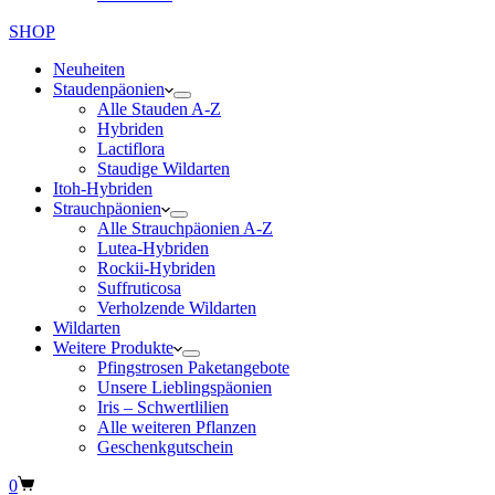
SHOP
Neuheiten
Staudenpäonien
Alle Stauden A-Z
Hybriden
Lactiflora
Staudige Wildarten
Itoh-Hybriden
Strauchpäonien
Alle Strauchpäonien A-Z
Lutea-Hybriden
Rockii-Hybriden
Suffruticosa
Verholzende Wildarten
Wildarten
Weitere Produkte
Pfingstrosen Paketangebote
Unsere Lieblingspäonien
Iris – Schwertlilien
Alle weiteren Pflanzen
Geschenkgutschein
Warenkorb
0