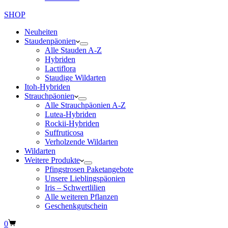
SHOP
Neuheiten
Staudenpäonien
Alle Stauden A-Z
Hybriden
Lactiflora
Staudige Wildarten
Itoh-Hybriden
Strauchpäonien
Alle Strauchpäonien A-Z
Lutea-Hybriden
Rockii-Hybriden
Suffruticosa
Verholzende Wildarten
Wildarten
Weitere Produkte
Pfingstrosen Paketangebote
Unsere Lieblingspäonien
Iris – Schwertlilien
Alle weiteren Pflanzen
Geschenkgutschein
Warenkorb
0