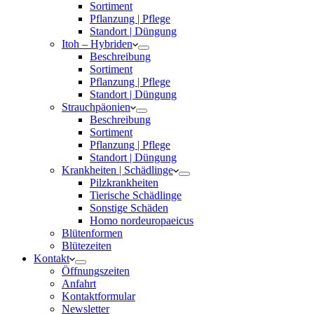
Sortiment
Pflanzung | Pflege
Standort | Düngung
Itoh – Hybriden
Beschreibung
Sortiment
Pflanzung | Pflege
Standort | Düngung
Strauchpäonien
Beschreibung
Sortiment
Pflanzung | Pflege
Standort | Düngung
Krankheiten | Schädlinge
Pilzkrankheiten
Tierische Schädlinge
Sonstige Schäden
Homo nordeuropaeicus
Blütenformen
Blütezeiten
Kontakt
Öffnungszeiten
Anfahrt
Kontaktformular
Newsletter