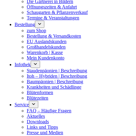
Die Gärtnerei in Bildern
Öffnungszeiten & Anfahrt
Schaugarten & Pflanzenverkauf
Termine & Veranstaltungen
Bestellung
zum Shop
Bestellung & Versandkosten
EU Auslandskunden
Großhandelskunden
Warenkorb | Kasse
Mein Kundenkonto
Infothek
Staudenpäonien | Beschreibung
Itoh – Hybriden | Beschreibung
Baumpäonien | Beschreibung
Krankheiten und Schädlinge
Blütenformen
Blütezeiten
Service
FAQ – Häufige Fragen
Aktuelles
Downloads
Links und Tipps
Presse und Medien