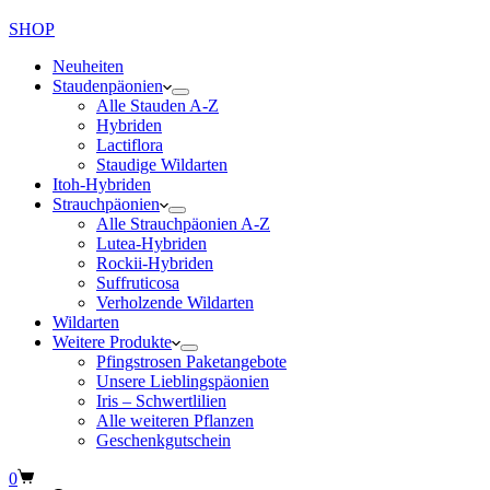
SHOP
Neuheiten
Staudenpäonien
Alle Stauden A-Z
Hybriden
Lactiflora
Staudige Wildarten
Itoh-Hybriden
Strauchpäonien
Alle Strauchpäonien A-Z
Lutea-Hybriden
Rockii-Hybriden
Suffruticosa
Verholzende Wildarten
Wildarten
Weitere Produkte
Pfingstrosen Paketangebote
Unsere Lieblingspäonien
Iris – Schwertlilien
Alle weiteren Pflanzen
Geschenkgutschein
Warenkorb
0