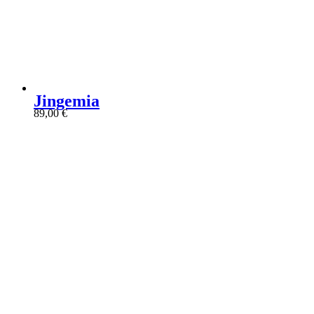
Jingemia
89,00
€