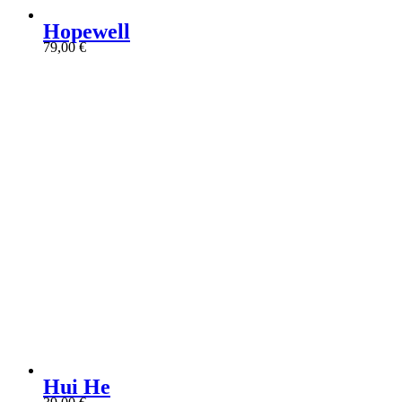
Hopewell
79,00
€
Hui He