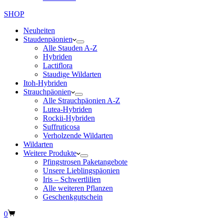
SHOP
Neuheiten
Staudenpäonien
Alle Stauden A-Z
Hybriden
Lactiflora
Staudige Wildarten
Itoh-Hybriden
Strauchpäonien
Alle Strauchpäonien A-Z
Lutea-Hybriden
Rockii-Hybriden
Suffruticosa
Verholzende Wildarten
Wildarten
Weitere Produkte
Pfingstrosen Paketangebote
Unsere Lieblingspäonien
Iris – Schwertlilien
Alle weiteren Pflanzen
Geschenkgutschein
Warenkorb
0