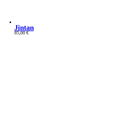
Jintan
85,00
€