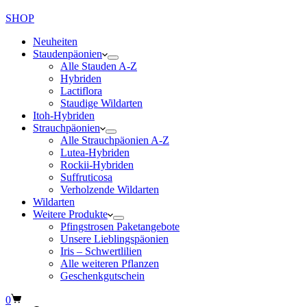
SHOP
Neuheiten
Staudenpäonien
Alle Stauden A-Z
Hybriden
Lactiflora
Staudige Wildarten
Itoh-Hybriden
Strauchpäonien
Alle Strauchpäonien A-Z
Lutea-Hybriden
Rockii-Hybriden
Suffruticosa
Verholzende Wildarten
Wildarten
Weitere Produkte
Pfingstrosen Paketangebote
Unsere Lieblingspäonien
Iris – Schwertlilien
Alle weiteren Pflanzen
Geschenkgutschein
Warenkorb
0