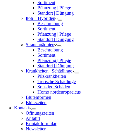
Sortiment
Pflanzung | Pflege
Standort | Düngung
Itoh – Hybriden
Beschreibung
Sortiment
Pflanzung | Pflege
Standort | Düngung
Strauchpäonien
Beschreibung
Sortiment
Pflanzung | Pflege
Standort | Düngung
Krankheiten | Schädlinge
Pilzkrankheiten
Tierische Schädlinge
Sonstige Schäden
Homo nordeuropaeicus
Blütenformen
Blütezeiten
Kontakt
Öffnungszeiten
Anfahrt
Kontaktformular
Newsletter