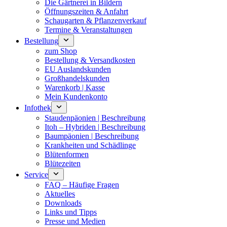
Die Gärtnerei in Bildern
Öffnungszeiten & Anfahrt
Schaugarten & Pflanzenverkauf
Termine & Veranstaltungen
Bestellung
zum Shop
Bestellung & Versandkosten
EU Auslandskunden
Großhandelskunden
Warenkorb | Kasse
Mein Kundenkonto
Infothek
Staudenpäonien | Beschreibung
Itoh – Hybriden | Beschreibung
Baumpäonien | Beschreibung
Krankheiten und Schädlinge
Blütenformen
Blütezeiten
Service
FAQ – Häufige Fragen
Aktuelles
Downloads
Links und Tipps
Presse und Medien