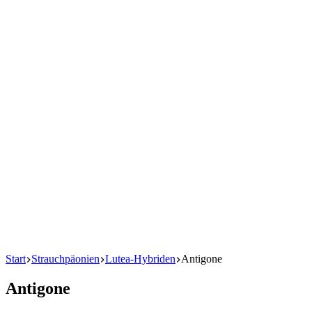
Start
Strauchpäonien
Lutea-Hybriden
Antigone
Antigone