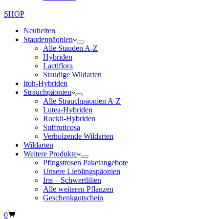
SHOP
Neuheiten
Staudenpäonien
Alle Stauden A-Z
Hybriden
Lactiflora
Staudige Wildarten
Itoh-Hybriden
Strauchpäonien
Alle Strauchpäonien A-Z
Lutea-Hybriden
Rockii-Hybriden
Suffruticosa
Verholzende Wildarten
Wildarten
Weitere Produkte
Pfingstrosen Paketangebote
Unsere Lieblingspäonien
Iris – Schwertlilien
Alle weiteren Pflanzen
Geschenkgutschein
Warenkorb
0