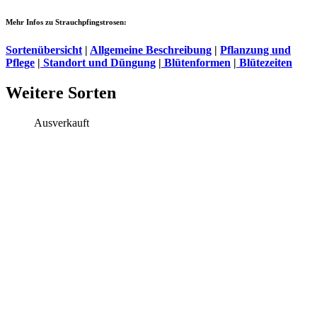
Mehr Infos zu Strauchpfingstrosen:
Sortenübersicht
|
Allgemeine Beschreibung
|
Pflanzung und
Pflege
|
Standort und Düngung
|
Blütenformen
|
Blütezeiten
Weitere Sorten
Ausverkauft