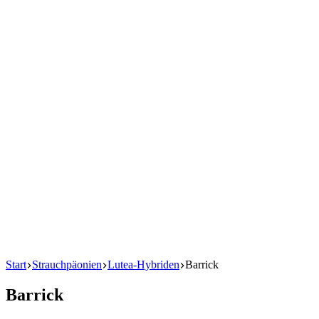
Start
Strauchpäonien
Lutea-Hybriden
Barrick
Barrick