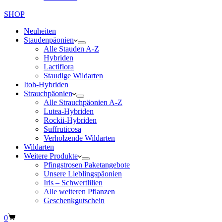
SHOP
Neuheiten
Staudenpäonien
Alle Stauden A-Z
Hybriden
Lactiflora
Staudige Wildarten
Itoh-Hybriden
Strauchpäonien
Alle Strauchpäonien A-Z
Lutea-Hybriden
Rockii-Hybriden
Suffruticosa
Verholzende Wildarten
Wildarten
Weitere Produkte
Pfingstrosen Paketangebote
Unsere Lieblingspäonien
Iris – Schwertlilien
Alle weiteren Pflanzen
Geschenkgutschein
Warenkorb
0