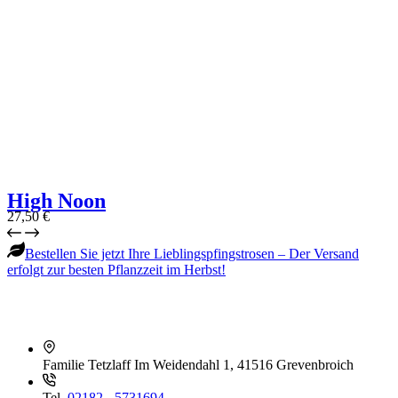
High Noon
27,50
€
Bestellen Sie jetzt Ihre Lieblingspfingstrosen – Der Versand
erfolgt zur besten Pflanzzeit im Herbst!
Familie Tetzlaff
Im Weidendahl 1, 41516 Grevenbroich
Tel.
02182 - 5731694