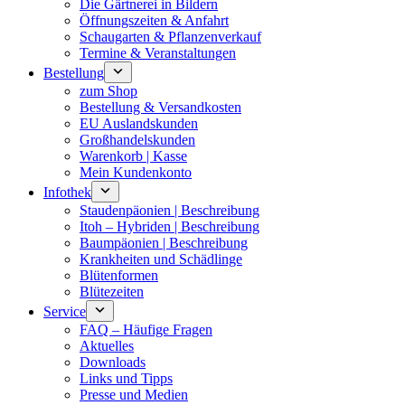
Die Gärtnerei in Bildern
Öffnungszeiten & Anfahrt
Schaugarten & Pflanzenverkauf
Termine & Veranstaltungen
Bestellung
zum Shop
Bestellung & Versandkosten
EU Auslandskunden
Großhandelskunden
Warenkorb | Kasse
Mein Kundenkonto
Infothek
Staudenpäonien | Beschreibung
Itoh – Hybriden | Beschreibung
Baumpäonien | Beschreibung
Krankheiten und Schädlinge
Blütenformen
Blütezeiten
Service
FAQ – Häufige Fragen
Aktuelles
Downloads
Links und Tipps
Presse und Medien