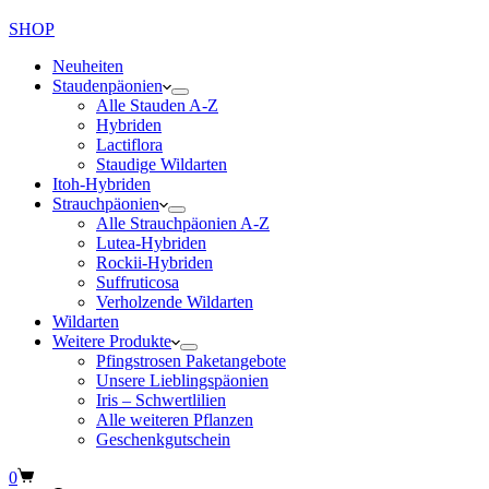
SHOP
Neuheiten
Staudenpäonien
Alle Stauden A-Z
Hybriden
Lactiflora
Staudige Wildarten
Itoh-Hybriden
Strauchpäonien
Alle Strauchpäonien A-Z
Lutea-Hybriden
Rockii-Hybriden
Suffruticosa
Verholzende Wildarten
Wildarten
Weitere Produkte
Pfingstrosen Paketangebote
Unsere Lieblingspäonien
Iris – Schwertlilien
Alle weiteren Pflanzen
Geschenkgutschein
Warenkorb
0