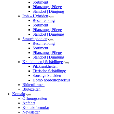
Sortiment
Pflanzung | Pflege
Standort | Düngung
Itoh – Hybriden
Beschreibung
Sortiment
Pflanzung | Pflege
Standort | Düngung
Strauchpäonien
Beschreibung
Sortiment
Pflanzung | Pflege
Standort | Düngung
Krankheiten | Schädlinge
Pilzkrankheiten
Tierische Schädlinge
Sonstige Schäden
Homo nordeuropaeicus
Blütenformen
Blütezeiten
Kontakt
Öffnungszeiten
Anfahrt
Kontaktformular
Newsletter