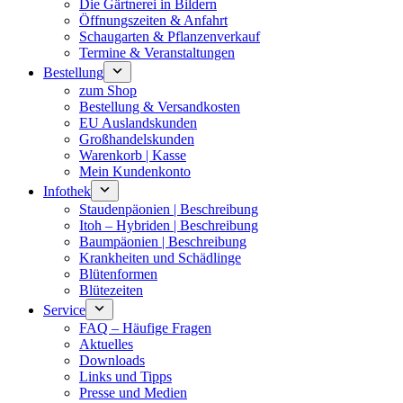
Die Gärtnerei in Bildern
Öffnungszeiten & Anfahrt
Schaugarten & Pflanzenverkauf
Termine & Veranstaltungen
Bestellung
zum Shop
Bestellung & Versandkosten
EU Auslandskunden
Großhandelskunden
Warenkorb | Kasse
Mein Kundenkonto
Infothek
Staudenpäonien | Beschreibung
Itoh – Hybriden | Beschreibung
Baumpäonien | Beschreibung
Krankheiten und Schädlinge
Blütenformen
Blütezeiten
Service
FAQ – Häufige Fragen
Aktuelles
Downloads
Links und Tipps
Presse und Medien