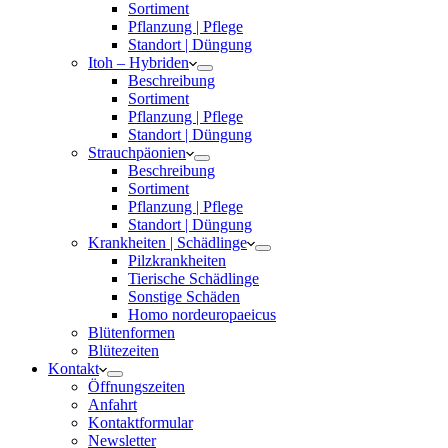
Sortiment
Pflanzung | Pflege
Standort | Düngung
Itoh – Hybriden
Beschreibung
Sortiment
Pflanzung | Pflege
Standort | Düngung
Strauchpäonien
Beschreibung
Sortiment
Pflanzung | Pflege
Standort | Düngung
Krankheiten | Schädlinge
Pilzkrankheiten
Tierische Schädlinge
Sonstige Schäden
Homo nordeuropaeicus
Blütenformen
Blütezeiten
Kontakt
Öffnungszeiten
Anfahrt
Kontaktformular
Newsletter