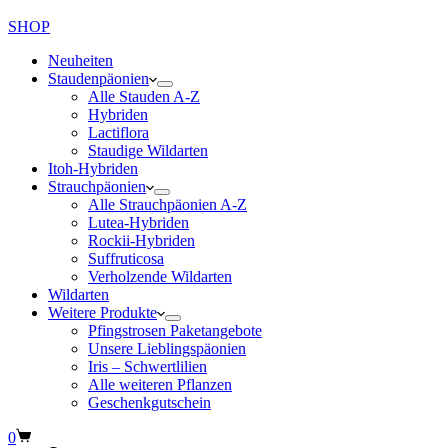
SHOP
Neuheiten
Staudenpäonien
Alle Stauden A-Z
Hybriden
Lactiflora
Staudige Wildarten
Itoh-Hybriden
Strauchpäonien
Alle Strauchpäonien A-Z
Lutea-Hybriden
Rockii-Hybriden
Suffruticosa
Verholzende Wildarten
Wildarten
Weitere Produkte
Pfingstrosen Paketangebote
Unsere Lieblingspäonien
Iris – Schwertlilien
Alle weiteren Pflanzen
Geschenkgutschein
Warenkorb
0