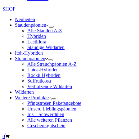
SHOP
Neuheiten
Staudenpäonien
Alle Stauden A-Z
Hybriden
Lactiflora
Staudige Wildarten
Itoh-Hybriden
Strauchpäonien
Alle Strauchpäonien A-Z
Lutea-Hybriden
Rockii-Hybriden
Suffruticosa
Verholzende Wildarten
Wildarten
Weitere Produkte
Pfingstrosen Paketangebote
Unsere Lieblingspäonien
Iris – Schwertlilien
Alle weiteren Pflanzen
Geschenkgutschein
Warenkorb
0